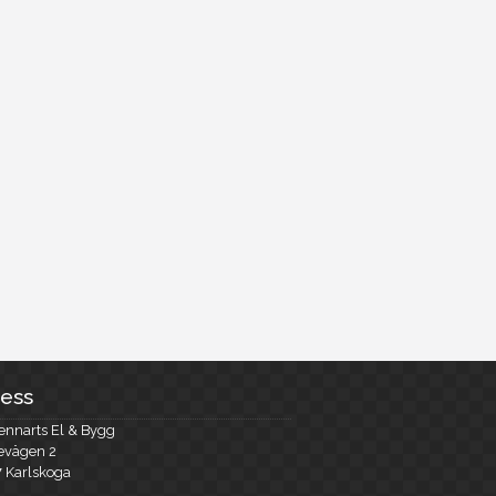
ess
ennarts El & Bygg
evägen 2
7 Karlskoga