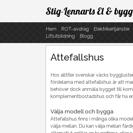
Hoppa
Stig-Lennarts El & bygg
till
innehåll
Hem
ROT-avdrag
Elektrikertjänster
Liftutbildning
Blogg
Attefallshus
Hos alltfler svenskar väcks bygglusten
fördelarna med attefallshus är att ma
behöver dock anmäla bygget till k
komplementbostadshus och får ha en 
Välja modell och bygga
Attefallshus finns i många olika model
välja mellan. Du kan välja mellan fä