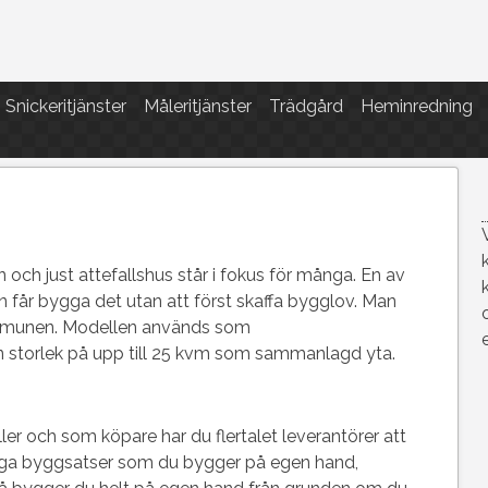
Snickeritjänster
Måleritjänster
Trädgård
Heminredning
 och just attefallshus står i fokus för många. En av
n får bygga det utan att först skaffa bygglov. Man
ommunen. Modellen används som
storlek på upp till 25 kvm som sammanlagd yta.
ler och som köpare har du flertalet leverantörer att
rdiga byggsatser som du bygger på egen hand,