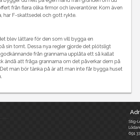
r så bygger du helt på egen hand från grunden om du
offert från flera olika firmor och leverantörer. Kom även
a, har F-skattsedel och gott rykte.
et blev lättare för den som vill bygga en
in tomt. Dessa nya regler gjorde det plötsligt
r godkännande från grannarna upplåta ett så kallat
k ändå att fråga grannarna om det påverkar dem på
 Det man bör tänka på är att man inte får bygga huset
.
Adr
Stig-L
Lödar
691 3