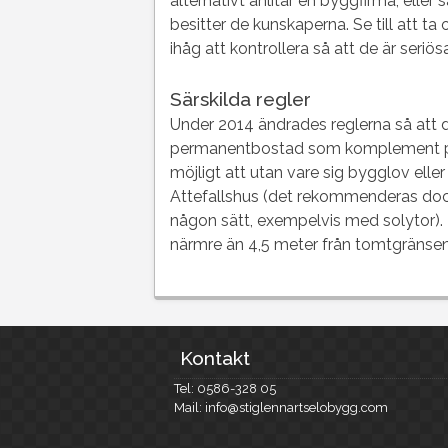
alternativt anlitar en byggfirma, elle
besitter de kunskaperna. Se till att ta 
ihåg att kontrollera så att de är seriös
Särskilda regler
Under 2014 ändrades reglerna så att d
permanentbostad som komplement på s
möjligt att utan vare sig bygglov elle
Attefallshus (det rekommenderas doc
någon sätt, exempelvis med solytor).
närmre än 4,5 meter från tomtgränsen
Kontakt
Tel: 0586-328 05
Mail: info@stiglennartselobygg.com