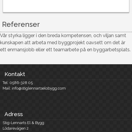
Referenser
Vår styrka ligger i den breda kompetensen, och viljan samt
kunskapen att arbeta med byggprojekt oavsett om det är
ett enmansjobb eller ett teamarbete på en byggarbetsplats.
Kontakt
Tel: 0586-328 05
Mail: info@stiglennartselobygg.com
Adress
Stig-Lennarts El & Bygg
Lödarevägen 2