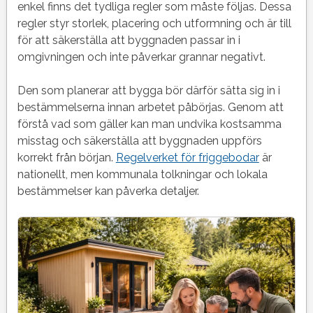
till
enkel finns det tydliga regler som måste följas. Dessa
innan
regler styr storlek, placering och utformning och är till
du
för att säkerställa att byggnaden passar in i
bygger
omgivningen och inte påverkar grannar negativt.
en
friggebod
Den som planerar att bygga bör därför sätta sig in i
bestämmelserna innan arbetet påbörjas. Genom att
förstå vad som gäller kan man undvika kostsamma
misstag och säkerställa att byggnaden uppförs
korrekt från början.
Regelverket för friggebodar
är
nationellt, men kommunala tolkningar och lokala
bestämmelser kan påverka detaljer.