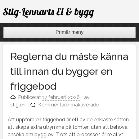
Hoppa
Stig-Lennarts El & bygg
till
innehåll
Primär meny
Reglerna du måste känna
till innan du bygger en
friggebod
Publicerat
17 februari, 2026
av
för
stiglen
Kommentarer inaktiverade
Reglerna
du
Att uppföra en friggebod är ett av de enklaste sätten
måste
att skapa extra utrymme på tomten utan att behöva
känna
ansöka om bygglov. Trots att processen är relativt