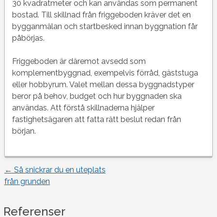
30 kvadratmeter och kan användas som permanent
bostad. Till skillnad från friggeboden kräver det en
bygganmälan och startbesked innan byggnation får
påbörjas.
Friggeboden är däremot avsedd som
komplementbyggnad, exempelvis förråd, gäststuga
eller hobbyrum. Valet mellan dessa byggnadstyper
beror på behov, budget och hur byggnaden ska
användas. Att förstå skillnaderna hjälper
fastighetsägaren att fatta rätt beslut redan från
början.
←
Så snickrar du en uteplats
Inläggsnavigering
från grunden
Referenser