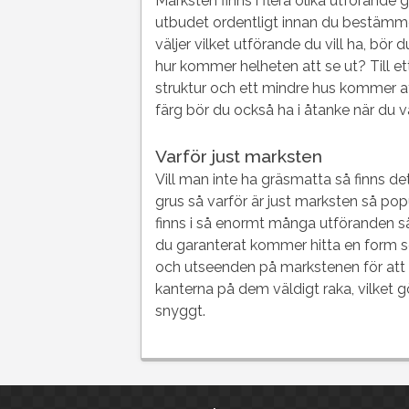
Marksten finns i flera olika utförande 
utbudet ordentligt innan du bestämmer
väljer vilket utförande du vill ha, bö
hur kommer helheten att se ut? Till 
struktur och ett mindre hus kommer at
färg bör du också ha i åtanke när du v
Varför just marksten
Vill man inte ha gräsmatta så finns de
grus så varför är just marksten så po
finns i så enormt många utföranden så 
du garanterat kommer hitta en form so
och utseenden på markstenen för att 
kanterna på dem väldigt raka, vilket g
snyggt.