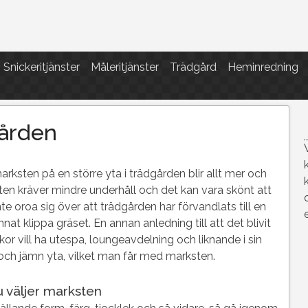
Snickeritjänster
Måleritjänster
Trädgård
Heminredning
gården
ksten på en större yta i trädgården blir allt mer och
en kräver mindre underhåll och det kan vara skönt att
oroa sig över att trädgården har förvandlats till en
nat klippa gräset. En annan anledning till att det blivit
r vill ha utespa, loungeavdelning och liknande i sin
och jämn yta, vilket man får med marksten.
u väljer marksten