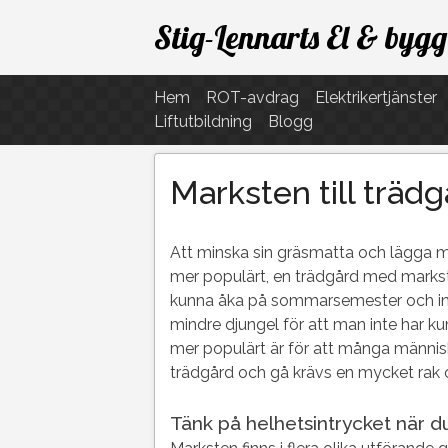
Hoppa
Stig-Lennarts El & bygg
till
innehåll
Hem
ROT-avdrag
Elektrikertjänster
Liftutbildning
Blogg
Marksten till träd
Att minska sin gräsmatta och lägga mar
mer populärt, en trädgård med markst
kunna åka på sommarsemester och inte 
mindre djungel för att man inte har kun
mer populärt är för att många människo
trädgård och gå krävs en mycket rak 
Tänk på helhetsintrycket när d