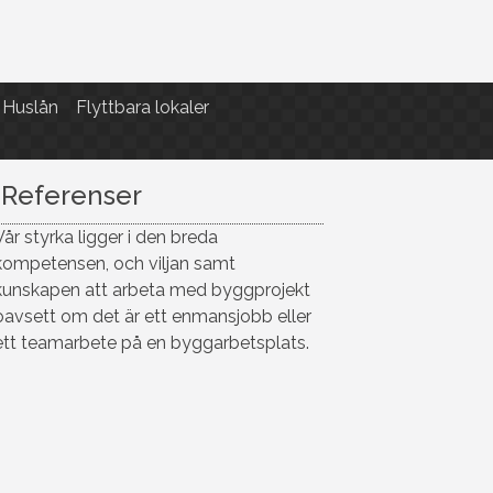
Huslån
Flyttbara lokaler
Referenser
Vår styrka ligger i den breda
kompetensen, och viljan samt
kunskapen att arbeta med byggprojekt
oavsett om det är ett enmansjobb eller
ett teamarbete på en byggarbetsplats.