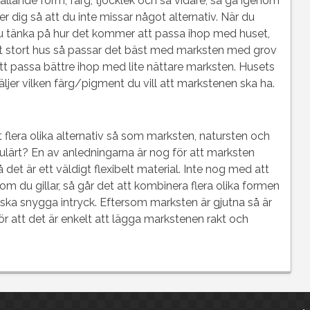
gällande form, färg, tjocklek och så vidare, så gå igenom
 dig så att du inte missar något alternativ. När du
r du tänka på hur det kommer att passa ihop med huset,
ett stort hus så passar det bäst med marksten med grov
t passa bättre ihop med lite nättare marksten. Husets
äljer vilken färg/pigment du vill att markstenen ska ha.
t flera olika alternativ så som marksten, natursten och
pulärt? En av anledningarna är nog för att marksten
det är ett väldigt flexibelt material. Inte nog med att
m du gillar, så går det att kombinera flera olika formen
ska snygga intryck. Eftersom marksten är gjutna så är
ör att det är enkelt att lägga markstenen rakt och